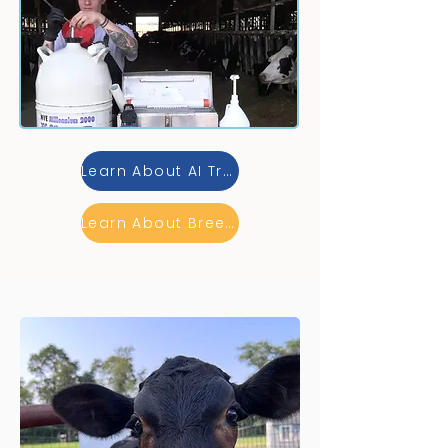
cows and educational farm 
experiences. Join us as we make this 
dream a reality, delivering live events 
and valuable products for your family!
Learn About AI Training
Learn About Breeding Services