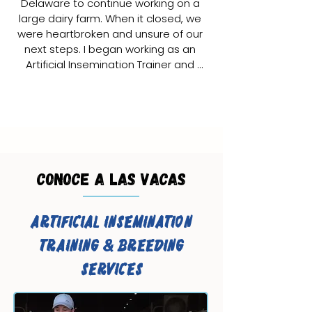
Delaware to continue working on a 
large dairy farm. When it closed, we 
were heartbroken and unsure of our 
next steps. I began working as an 
Artificial Insemination Trainer and 
Reproduction Analyst, while Robert 
took on the role of Distribution 
Manager at a local creamery. Though 
we enjoyed our work, we missed 
working together.

After our daughter’s birth in 
Conoce a las vacas
November 2023, we knew it was time 
for a change. We left our jobs and 
founded Heslep’s Coastal Cattle to 
Artificial Insemination
pursue our dream of working 
Training & Breeding
together again.

Services
We are excited to bring our ideas to 
life and connect with our community 
through Snuggle Sessions with our 