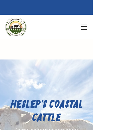
Heslep’s Coastal
Cattle